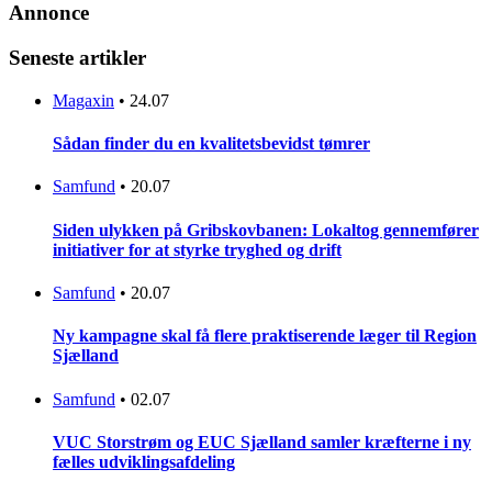
Annonce
Seneste artikler
Magaxin
•
24.07
Sådan finder du en kvalitetsbevidst tømrer
Samfund
•
20.07
Siden ulykken på Gribskovbanen: Lokaltog gennemfører
initiativer for at styrke tryghed og drift
Samfund
•
20.07
Ny kampagne skal få flere praktiserende læger til Region
Sjælland
Samfund
•
02.07
VUC Storstrøm og EUC Sjælland samler kræfterne i ny
fælles udviklingsafdeling