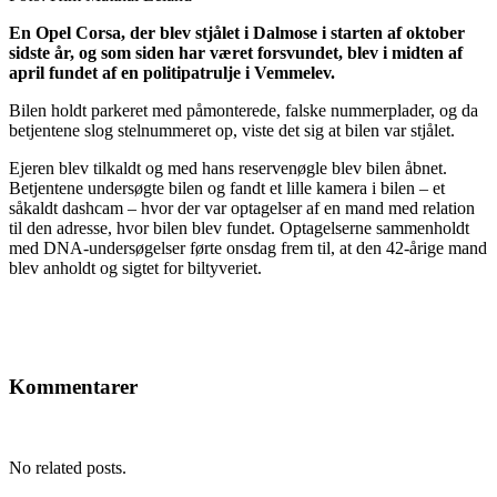
En Opel Corsa, der blev stjålet i Dalmose i starten af oktober
sidste år, og som siden har været forsvundet, blev i midten af
april fundet af en politipatrulje i Vemmelev.
Bilen holdt parkeret med påmonterede, falske nummerplader, og da
betjentene slog stelnummeret op, viste det sig at bilen var stjålet.
Ejeren blev tilkaldt og med hans reservenøgle blev bilen åbnet.
Betjentene undersøgte bilen og fandt et lille kamera i bilen – et
såkaldt dashcam – hvor der var optagelser af en mand med relation
til den adresse, hvor bilen blev fundet. Optagelserne sammenholdt
med DNA-undersøgelser førte onsdag frem til, at den 42-årige mand
blev anholdt og sigtet for biltyveriet.
Kommentarer
No related posts.