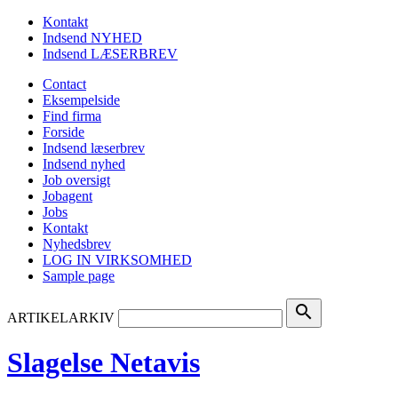
Kontakt
Indsend NYHED
Indsend LÆSERBREV
Contact
Eksempelside
Find firma
Forside
Indsend læserbrev
Indsend nyhed
Job oversigt
Jobagent
Jobs
Kontakt
Nyhedsbrev
LOG IN VIRKSOMHED
Sample page
search
ARTIKELARKIV
Slagelse Netavis