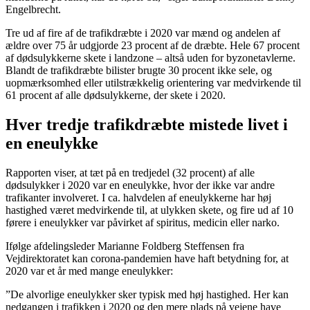
Engelbrecht.
Tre ud af fire af de trafikdræbte i 2020 var mænd og andelen af
ældre over 75 år udgjorde 23 procent af de dræbte. Hele 67 procent
af dødsulykkerne skete i landzone – altså uden for byzonetavlerne.
Blandt de trafikdræbte bilister brugte 30 procent ikke sele, og
uopmærksomhed eller utilstrækkelig orientering var medvirkende til
61 procent af alle dødsulykkerne, der skete i 2020.
Hver tredje trafikdræbte mistede livet i
en eneulykke
Rapporten viser, at tæt på en tredjedel (32 procent) af alle
dødsulykker i 2020 var en eneulykke, hvor der ikke var andre
trafikanter involveret. I ca. halvdelen af eneulykkerne har høj
hastighed været medvirkende til, at ulykken skete, og fire ud af 10
førere i eneulykker var påvirket af spiritus, medicin eller narko.
Ifølge afdelingsleder Marianne Foldberg Steffensen fra
Vejdirektoratet kan corona-pandemien have haft betydning for, at
2020 var et år med mange eneulykker:
”De alvorlige eneulykker sker typisk med høj hastighed. Her kan
nedgangen i trafikken i 2020 og den mere plads på vejene have