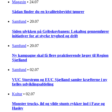
Magaxin
•
24.07
Sådan finder du en kvalitetsbevidst tømrer
Samfund
•
20.07
Siden ulykken på Gribskovbanen: Lokaltog gennemfører
initiativer for at styrke tryghed og drift
Samfund
•
20.07
Ny kampagne skal få flere praktiserende læger til Region
Sjælland
Samfund
•
02.07
VUC Storstrøm og EUC Sjælland samler kræfterne i ny
fælles udviklingsafdeling
Kultur
•
02.07
Monster trucks, ild og vilde stunts rykker ind i Faxe og
Haslev