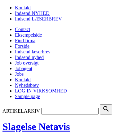
Kontakt
Indsend NYHED
Indsend LÆSERBREV
Contact
Eksempelside
Find firma
Forside
Indsend læserbrev
Indsend nyhed
Job oversigt
Jobagent
Jobs
Kontakt
Nyhedsbrev
LOG IN VIRKSOMHED
Sample page
search
ARTIKELARKIV
Slagelse Netavis