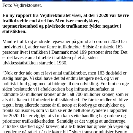
Foto: Vejdirektoratet.
En ny rapport fra Vejdirektoratet viser, at der i 2020 var færre
trafikdræbte end året før. Men især eneulykker,
uopmærksomhed og påvirkede trafikanter fylder negativt i
statistikken.
Mindre trafik og ændrede rejsevaner på grund af corona i 2020 har
medvirket til, at der var færre trafikdræbte. Sidste år mistede 163
personer livet i trafikken i Danmark mod 199 personer året før. Det
er det laveste antal dræbte i trafikken på et år, siden
ulykkesstatistikken startede i 1930.
“Nok er der tale om et lavt antal trafikdræbte, men 163 dødsfald er
stadig mange. Vi skal have det tal endnu længere ned, og vi er
politisk i fuld gang med at bidrage til den udvikling. For blot en uge
siden besluttede vi i aftalekredsen bag infrastrukturaftalen at
udmønte 50 millioner kroner af de i alt 700 millioner kroner, som er
afsat i aftalen til forbedret trafiksikkerhed. De første midler vil blive
taget i brug allerede næste år til netop at forebygge eneulykker og
frontalkollisioner, som vi kan se er de helt store syndere i rapporten
for 2020. Det er vigtigt, at vi nu kan sætte handling bag ordene og
prioriterer trafiksikkerheden. Samtidig er det vigtigt at understrege,
at trafiksikkerhed også kræver, at alle bilister har øjnene på vejen og
hænderne på rattet, når de kører bil,” siger transportminister Benny