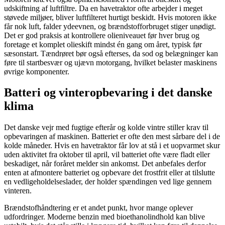
udskiftning af luftfiltre. Da en havetraktor ofte arbejder i meget
støvede miljøer, bliver luftfilteret hurtigt beskidt. Hvis motoren ikke
får nok luft, falder ydeevnen, og brændstofforbruget stiger unødigt.
Det er god praksis at kontrollere olieniveauet før hver brug og
foretage et komplet olieskift mindst én gang om året, typisk før
sæsonstart. Tændrøret bør også efterses, da sod og belægninger kan
føre til startbesvær og ujævn motorgang, hvilket belaster maskinens
øvrige komponenter.
Batteri og vinteropbevaring i det danske
klima
Det danske vejr med fugtige efterår og kolde vintre stiller krav til
opbevaringen af maskinen. Batteriet er ofte den mest sårbare del i de
kolde måneder. Hvis en havetraktor får lov at stå i et uopvarmet skur
uden aktivitet fra oktober til april, vil batteriet ofte være fladt eller
beskadiget, når foråret melder sin ankomst. Det anbefales derfor
enten at afmontere batteriet og opbevare det frostfrit eller at tilslutte
en vedligeholdelseslader, der holder spændingen ved lige gennem
vinteren.
Brændstofhåndtering er et andet punkt, hvor mange oplever
udfordringer. Moderne benzin med bioethanolindhold kan blive