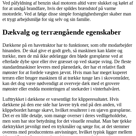
Ved påfyldning af benzin skal motoren altid være slukket og kølet af
for at undgå brandfare, hvis der spildes brændstof på varme
motordele. Ved at følge disse simple forsigtighedsregler skaber man
et trygt arbejdsmiljø for sig selv og sin familie.
Dækvalg og terrængående egenskaber
Dækkene på en havetraktor har to funktioner, som ofte modarbejder
hinanden. De skal give et godt greb, så maskinen kan klatre og
trække, men de må ikke ødelægge den bløde græsplæne ved at
efterlade dybe spor eller rive græsset op ved skarpe sving. De fleste
standardmaskiner leveres med plænedæk, der har et relativt fladt
mønster for at fordele vægten jævnt. Hvis man har meget kuperet
terræn eller bruger maskinen til at trække tunge læs i skovområder,
kan det dog være nødvendigt at overveje dæk med et grovere
mønster eller endda monteringen af snekæder i vinterhalvåret.
Lufttrykket i dækkene er væsentligt for klipperesultatet. Hvis
dækkene på den ene side har lavere tryk end på den anden, vil
klippebordet hænge skævt, hvilket resulterer i en ujævn græsplæne.
Det er en lille detalje, som mange overser i deres vedligeholdelse,
men som har stor betydning for det visuelle resultat. Man bør tjekke
dæktrykket jævnligt med en trykmåler og sørge for, at det stemmer
overens med producentens anvisninger, hvilket typisk ligger mellem