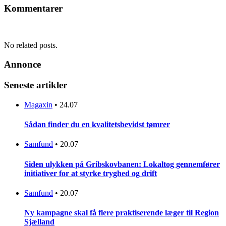
Kommentarer
No related posts.
Annonce
Seneste artikler
Magaxin
•
24.07
Sådan finder du en kvalitetsbevidst tømrer
Samfund
•
20.07
Siden ulykken på Gribskovbanen: Lokaltog gennemfører
initiativer for at styrke tryghed og drift
Samfund
•
20.07
Ny kampagne skal få flere praktiserende læger til Region
Sjælland