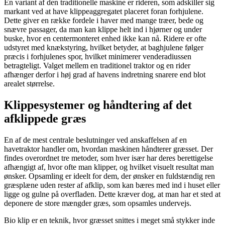
En variant af den traditionelle maskine er rideren, som adskiller sig
markant ved at have klippeaggregatet placeret foran forhjulene.
Dette giver en række fordele i haver med mange træer, bede og
snævre passager, da man kan klippe helt ind i hjørner og under
buske, hvor en centermonteret enhed ikke kan nå. Ridere er ofte
udstyret med knækstyring, hvilket betyder, at baghjulene følger
præcis i forhjulenes spor, hvilket minimerer venderadiussen
betragteligt. Valget mellem en traditionel traktor og en rider
afhænger derfor i høj grad af havens indretning snarere end blot
arealet størrelse.
Klippesystemer og håndtering af det
afklippede græs
En af de mest centrale beslutninger ved anskaffelsen af en
havetraktor handler om, hvordan maskinen håndterer græsset. Der
findes overordnet tre metoder, som hver især har deres berettigelse
afhængigt af, hvor ofte man klipper, og hvilket visuelt resultat man
ønsker. Opsamling er ideelt for dem, der ønsker en fuldstændig ren
græsplæne uden rester af afklip, som kan bæres med ind i huset eller
ligge og gulne på overfladen. Dette kræver dog, at man har et sted at
deponere de store mængder græs, som opsamles undervejs.
Bio klip er en teknik, hvor græsset snittes i meget små stykker inde