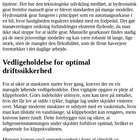
hjulene. Her har den teknologiske udvikling medført, at hydrostatisk
gear fremfor manuelt gear er blevet standarden på mange modeller.
Hydrostatisk gear fungerer i princippet som en automatgearkasse i
en bil, hvor hastigheden reguleres trinløst med en fodpedal. Det gør
manøvreringen omkring forhindringer ekstremt flydende, da man
ikke skal stoppe for at skifte gear. Manuelle gearkasser findes stadig
på de mest prisvenlige modeller og kan være robuste til lange, lige
stræk, men de mangler den fleksibilitet, som de fleste haveejere
foretrækker i det daglige arbejde.
Vedligeholdelse for optimal
driftssikkerhed
For at sikre at maskinen starter hver gang, kræves der en vis
mængde løbende vedligeholdelse. Den vigtigste opgave er pleje af
klippebordet. Græs indeholder urinsyre, som kan tære på metallet,
hvis det får lov at sidde i tykke, fugtige lag under skjoldet vinteren
over. Mange moderne maskiner er udstyret med en vaskestuds, hvor
man kan tilslutte en vandslange, så klippebordet kan rengøres, mens
knivene kører rundt. Dette forebygger rust og sikrer, at
luftgennemstrømningen under skjoldet forbliver optimal, hvilket er
afgørende for klippekvaliteten.
Motoren kræver også opmærksomhed i form af olieskift og