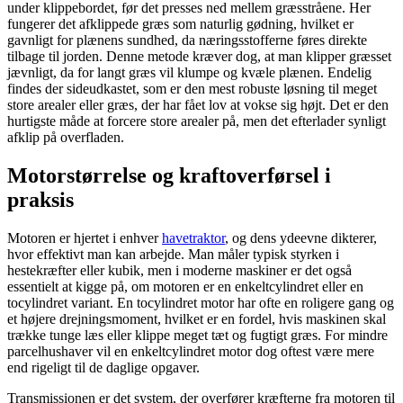
under klippebordet, før det presses ned mellem græsstråene. Her
fungerer det afklippede græs som naturlig gødning, hvilket er
gavnligt for plænens sundhed, da næringsstofferne føres direkte
tilbage til jorden. Denne metode kræver dog, at man klipper græsset
jævnligt, da for langt græs vil klumpe og kvæle plænen. Endelig
findes der sideudkastet, som er den mest robuste løsning til meget
store arealer eller græs, der har fået lov at vokse sig højt. Det er den
hurtigste måde at forcere store arealer på, men det efterlader synligt
afklip på overfladen.
Motorstørrelse og kraftoverførsel i
praksis
Motoren er hjertet i enhver
havetraktor
, og dens ydeevne dikterer,
hvor effektivt man kan arbejde. Man måler typisk styrken i
hestekræfter eller kubik, men i moderne maskiner er det også
essentielt at kigge på, om motoren er en enkeltcylindret eller en
tocylindret variant. En tocylindret motor har ofte en roligere gang og
et højere drejningsmoment, hvilket er en fordel, hvis maskinen skal
trække tunge læs eller klippe meget tæt og fugtigt græs. For mindre
parcelhushaver vil en enkeltcylindret motor dog oftest være mere
end rigeligt til de daglige opgaver.
Transmissionen er det system, der overfører kræfterne fra motoren til