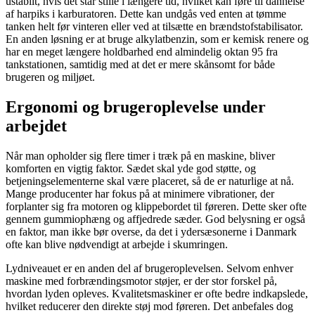
ustabilt, hvis det står stille i længere tid, hvilket kan føre til dannelse
af harpiks i karburatoren. Dette kan undgås ved enten at tømme
tanken helt før vinteren eller ved at tilsætte en brændstofstabilisator.
En anden løsning er at bruge alkylatbenzin, som er kemisk renere og
har en meget længere holdbarhed end almindelig oktan 95 fra
tankstationen, samtidig med at det er mere skånsomt for både
brugeren og miljøet.
Ergonomi og brugeroplevelse under
arbejdet
Når man opholder sig flere timer i træk på en maskine, bliver
komforten en vigtig faktor. Sædet skal yde god støtte, og
betjeningselementerne skal være placeret, så de er naturlige at nå.
Mange producenter har fokus på at minimere vibrationer, der
forplanter sig fra motoren og klippebordet til føreren. Dette sker ofte
gennem gummiophæng og affjedrede sæder. God belysning er også
en faktor, man ikke bør overse, da det i ydersæsonerne i Danmark
ofte kan blive nødvendigt at arbejde i skumringen.
Lydniveauet er en anden del af brugeroplevelsen. Selvom enhver
maskine med forbrændingsmotor støjer, er der stor forskel på,
hvordan lyden opleves. Kvalitetsmaskiner er ofte bedre indkapslede,
hvilket reducerer den direkte støj mod føreren. Det anbefales dog