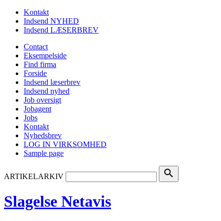
Kontakt
Indsend NYHED
Indsend LÆSERBREV
Contact
Eksempelside
Find firma
Forside
Indsend læserbrev
Indsend nyhed
Job oversigt
Jobagent
Jobs
Kontakt
Nyhedsbrev
LOG IN VIRKSOMHED
Sample page
search
ARTIKELARKIV
Slagelse Netavis