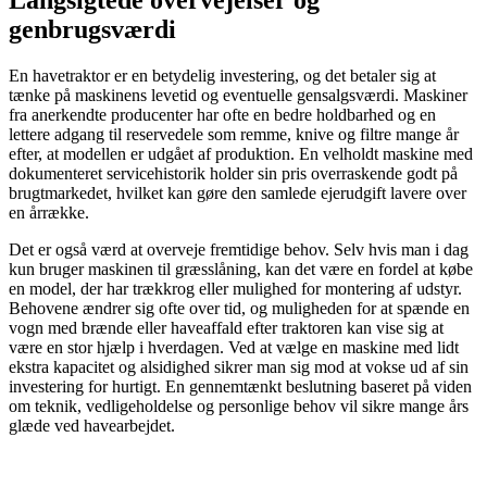
Langsigtede overvejelser og
genbrugsværdi
En havetraktor er en betydelig investering, og det betaler sig at
tænke på maskinens levetid og eventuelle gensalgsværdi. Maskiner
fra anerkendte producenter har ofte en bedre holdbarhed og en
lettere adgang til reservedele som remme, knive og filtre mange år
efter, at modellen er udgået af produktion. En velholdt maskine med
dokumenteret servicehistorik holder sin pris overraskende godt på
brugtmarkedet, hvilket kan gøre den samlede ejerudgift lavere over
en årrække.
Det er også værd at overveje fremtidige behov. Selv hvis man i dag
kun bruger maskinen til græsslåning, kan det være en fordel at købe
en model, der har trækkrog eller mulighed for montering af udstyr.
Behovene ændrer sig ofte over tid, og muligheden for at spænde en
vogn med brænde eller haveaffald efter traktoren kan vise sig at
være en stor hjælp i hverdagen. Ved at vælge en maskine med lidt
ekstra kapacitet og alsidighed sikrer man sig mod at vokse ud af sin
investering for hurtigt. En gennemtænkt beslutning baseret på viden
om teknik, vedligeholdelse og personlige behov vil sikre mange års
glæde ved havearbejdet.