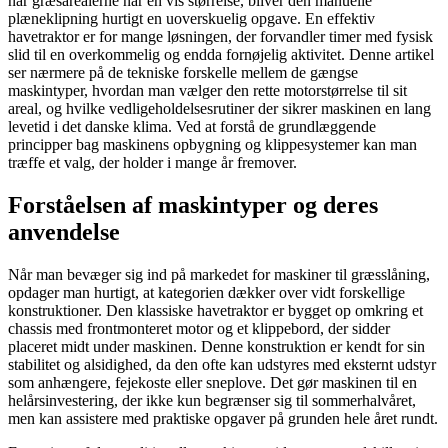
når græsarealerne når en vis størrelse, bliver den manuelle
plæneklipning hurtigt en uoverskuelig opgave. En effektiv
havetraktor er for mange løsningen, der forvandler timer med fysisk
slid til en overkommelig og endda fornøjelig aktivitet. Denne artikel
ser nærmere på de tekniske forskelle mellem de gængse
maskintyper, hvordan man vælger den rette motorstørrelse til sit
areal, og hvilke vedligeholdelsesrutiner der sikrer maskinen en lang
levetid i det danske klima. Ved at forstå de grundlæggende
principper bag maskinens opbygning og klippesystemer kan man
træffe et valg, der holder i mange år fremover.
Forståelsen af maskintyper og deres
anvendelse
Når man bevæger sig ind på markedet for maskiner til græsslåning,
opdager man hurtigt, at kategorien dækker over vidt forskellige
konstruktioner. Den klassiske havetraktor er bygget op omkring et
chassis med frontmonteret motor og et klippebord, der sidder
placeret midt under maskinen. Denne konstruktion er kendt for sin
stabilitet og alsidighed, da den ofte kan udstyres med eksternt udstyr
som anhængere, fejekoste eller sneplove. Det gør maskinen til en
helårsinvestering, der ikke kun begrænser sig til sommerhalvåret,
men kan assistere med praktiske opgaver på grunden hele året rundt.