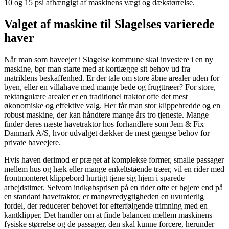
10 og 15 psi afhængigt af maskinens vægt og dækstørrelse.
Valget af maskine til Slagelses varierede
haver
Når man som haveejer i Slagelse kommune skal investere i en ny
maskine, bør man starte med at kortlægge sit behov ud fra
matriklens beskaffenhed. Er der tale om store åbne arealer uden for
byen, eller en villahave med mange bede og frugttræer? For store,
rektangulære arealer er en traditionel traktor ofte det mest
økonomiske og effektive valg. Her får man stor klippebredde og en
robust maskine, der kan håndtere mange års tro tjeneste. Mange
finder deres næste havetraktor hos forhandlere som Jem & Fix
Danmark A/S, hvor udvalget dækker de mest gængse behov for
private haveejere.
Hvis haven derimod er præget af komplekse former, smalle passager
mellem hus og hæk eller mange enkeltstående træer, vil en rider med
frontmonteret klippebord hurtigt tjene sig hjem i sparede
arbejdstimer. Selvom indkøbsprisen på en rider ofte er højere end på
en standard havetraktor, er manøvredygtigheden en uvurderlig
fordel, der reducerer behovet for efterfølgende trimning med en
kantklipper. Det handler om at finde balancen mellem maskinens
fysiske størrelse og de passager, den skal kunne forcere, herunder