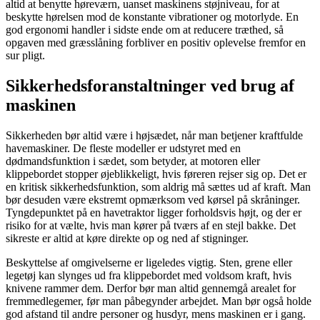
altid at benytte høreværn, uanset maskinens støjniveau, for at
beskytte hørelsen mod de konstante vibrationer og motorlyde. En
god ergonomi handler i sidste ende om at reducere træthed, så
opgaven med græsslåning forbliver en positiv oplevelse fremfor en
sur pligt.
Sikkerhedsforanstaltninger ved brug af
maskinen
Sikkerheden bør altid være i højsædet, når man betjener kraftfulde
havemaskiner. De fleste modeller er udstyret med en
dødmandsfunktion i sædet, som betyder, at motoren eller
klippebordet stopper øjeblikkeligt, hvis føreren rejser sig op. Det er
en kritisk sikkerhedsfunktion, som aldrig må sættes ud af kraft. Man
bør desuden være ekstremt opmærksom ved kørsel på skråninger.
Tyngdepunktet på en havetraktor ligger forholdsvis højt, og der er
risiko for at vælte, hvis man kører på tværs af en stejl bakke. Det
sikreste er altid at køre direkte op og ned af stigninger.
Beskyttelse af omgivelserne er ligeledes vigtig. Sten, grene eller
legetøj kan slynges ud fra klippebordet med voldsom kraft, hvis
knivene rammer dem. Derfor bør man altid gennemgå arealet for
fremmedlegemer, før man påbegynder arbejdet. Man bør også holde
god afstand til andre personer og husdyr, mens maskinen er i gang.