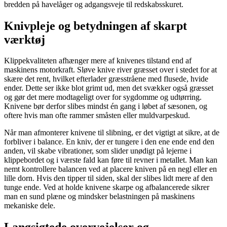
bredden på havelåger og adgangsveje til redskabsskuret.
Knivpleje og betydningen af skarpt
værktøj
Klippekvaliteten afhænger mere af knivenes tilstand end af
maskinens motorkraft. Sløve knive river græsset over i stedet for at
skære det rent, hvilket efterlader græsstråene med flusede, hvide
ender. Dette ser ikke blot grimt ud, men det svækker også græsset
og gør det mere modtageligt over for sygdomme og udtørring.
Knivene bør derfor slibes mindst én gang i løbet af sæsonen, og
oftere hvis man ofte rammer småsten eller muldvarpeskud.
Når man afmonterer knivene til slibning, er det vigtigt at sikre, at de
forbliver i balance. En kniv, der er tungere i den ene ende end den
anden, vil skabe vibrationer, som slider unødigt på lejerne i
klippebordet og i værste fald kan føre til revner i metallet. Man kan
nemt kontrollere balancen ved at placere kniven på en negl eller en
lille dorn. Hvis den tipper til siden, skal der slibes lidt mere af den
tunge ende. Ved at holde knivene skarpe og afbalancerede sikrer
man en sund plæne og mindsker belastningen på maskinens
mekaniske dele.