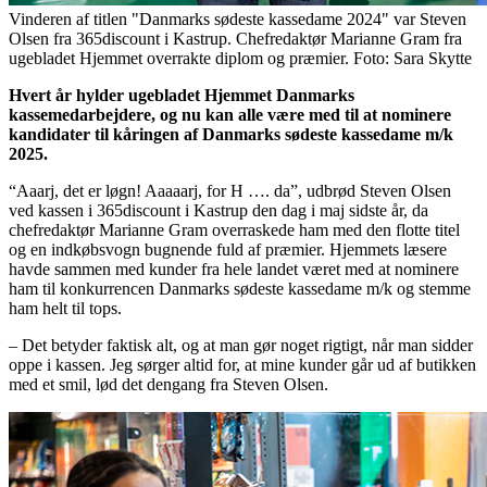
Vinderen af titlen "Danmarks sødeste kassedame 2024" var Steven
Olsen fra 365discount i Kastrup. Chefredaktør Marianne Gram fra
ugebladet Hjemmet overrakte diplom og præmier. Foto: Sara Skytte
Hvert år hylder ugebladet Hjemmet Danmarks
kassemedarbejdere, og nu kan alle være med til at nominere
kandidater til kåringen af Danmarks sødeste kassedame m/k
2025.
“Aaarj, det er løgn! Aaaaarj, for H …. da”, udbrød Steven Olsen
ved kassen i 365discount i Kastrup den dag i maj sidste år, da
chefredaktør Marianne Gram overraskede ham med den flotte titel
og en indkøbsvogn bugnende fuld af præmier. Hjemmets læsere
havde sammen med kunder fra hele landet været med at nominere
ham til konkurrencen Danmarks sødeste kassedame m/k og stemme
ham helt til tops.
– Det betyder faktisk alt, og at man gør noget rigtigt, når man sidder
oppe i kassen. Jeg sørger altid for, at mine kunder går ud af butikken
med et smil, lød det dengang fra Steven Olsen.