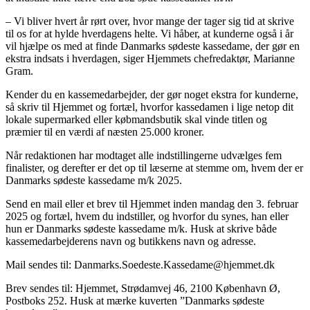
– Vi bliver hvert år rørt over, hvor mange der tager sig tid at skrive
til os for at hylde hverdagens helte. Vi håber, at kunderne også i år
vil hjælpe os med at finde Danmarks sødeste kassedame, der gør en
ekstra indsats i hverdagen, siger Hjemmets chefredaktør, Marianne
Gram.
Kender du en kassemedarbejder, der gør noget ekstra for kunderne,
så skriv til Hjemmet og fortæl, hvorfor kassedamen i lige netop dit
lokale supermarked eller købmandsbutik skal vinde titlen og
præmier til en værdi af næsten 25.000 kroner.
Når redaktionen har modtaget alle indstillingerne udvælges fem
finalister, og derefter er det op til læserne at stemme om, hvem der er
Danmarks sødeste kassedame m/k 2025.
Send en mail eller et brev til Hjemmet inden mandag den 3. februar
2025 og fortæl, hvem du indstiller, og hvorfor du synes, han eller
hun er Danmarks sødeste kassedame m/k. Husk at skrive både
kassemedarbejderens navn og butikkens navn og adresse.
Mail sendes til: Danmarks.Soedeste.Kassedame@hjemmet.dk
Brev sendes til: Hjemmet, Strødamvej 46, 2100 København Ø,
Postboks 252. Husk at mærke kuverten ”Danmarks sødeste