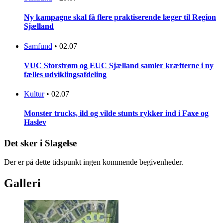
Ny kampagne skal få flere praktiserende læger til Region
Sjælland
Samfund
•
02.07
VUC Storstrøm og EUC Sjælland samler kræfterne i ny
fælles udviklingsafdeling
Kultur
•
02.07
Monster trucks, ild og vilde stunts rykker ind i Faxe og
Haslev
Det sker i Slagelse
Der er på dette tidspunkt ingen kommende begivenheder.
Galleri