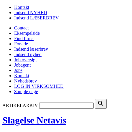
Kontakt
Indsend NYHED
Indsend LÆSERBREV
Contact
Eksempelside
Find firma
Forside
Indsend læserbrev
Indsend nyhed
Job oversigt
Jobagent
Jobs
Kontakt
Nyhedsbrev
LOG IN VIRKSOMHED
Sample page
search
ARTIKELARKIV
Slagelse Netavis