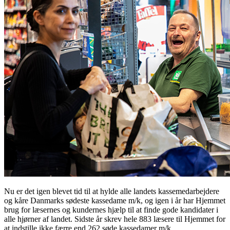
Nu er det igen blevet tid til at hylde alle landets kassemedarbejdere
og kåre Danmarks sødeste kassedame m/k, og igen i år har Hjemmet
brug for læsernes og kundernes hjælp til at finde gode kandidater i
alle hjørner af landet. Sidste år skrev hele 883 læsere til Hjemmet for
at indstille ikke færre end 262 søde kassedamer m/k.