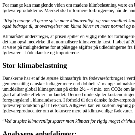
For mange kan manglende viden om madens klimbelastning være en barr
fødevareprodukterne. Mærket skal informere forbrugerene, når de hand
”
Rigtig mange vil gerne spise mere klimavenligt, og som samfund kan 
også bidrage til, at overvejelser om klima bliver en mere normal og n
Klimarådet understreger, at prisen spiller en vigtig rolle for forbruger
det kan også medvirke til at normalisere klimavenlig kost. I løbet af 
at være på mulighederne for at pålægge afgifter på udledningerne fra 
fødevarer – både danske og importerede.
Stor klimabelastning
Danskerne har et af de største klimaaftryk fra fødevareforbruget i v
gennemsnitlig dansker indtager mere end dobbelt så mange animalske 
umiddelbar global klimagevinst på cirka 2½ – 4 mio. ton CO2e om året,
grad af afledte effekter i udlandet. Dermed understøtter kostændringe
foregangsland i klimaindsatsen. I forhold til den danske fødevareprod
fødevareproduktion går til eksport. Alligevel kan en kostomlægning po
fødevareproducenter om at fokusere mere på klimavenlige fødevarer.
”
Ved at spise klimavenligt sparer man klimaet for rigtig meget drivhu
Analysens anbefalinger: