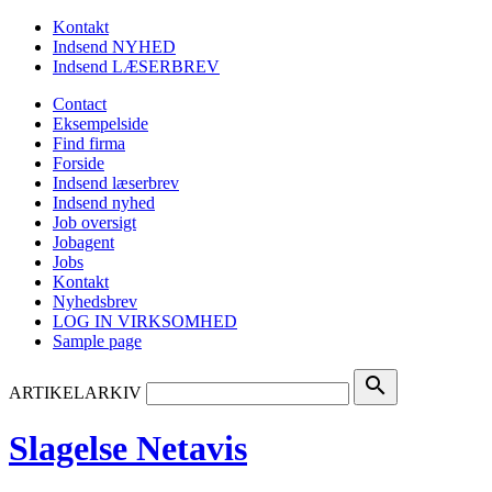
Kontakt
Indsend NYHED
Indsend LÆSERBREV
Contact
Eksempelside
Find firma
Forside
Indsend læserbrev
Indsend nyhed
Job oversigt
Jobagent
Jobs
Kontakt
Nyhedsbrev
LOG IN VIRKSOMHED
Sample page
search
ARTIKELARKIV
Slagelse Netavis