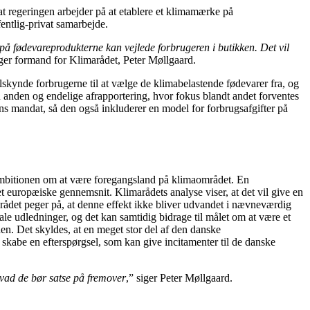
 regeringen arbejder på at etablere et klimamærke på
entlig-privat samarbejde.
på fødevareprodukterne kan vejlede forbrugeren i butikken. Det vil
iger formand for Klimarådet, Peter Møllgaard.
tilskynde forbrugerne til at vælge de klimabelastende fødevarer fra, og
in anden og endelige afrapportering, hvor fokus blandt andet forventes
ns mandat, så den også inkluderer en model for forbrugsafgifter på
 ambitionen om at være foregangsland på klimaområdet. En
europæiske gennemsnit. Klimarådets analyse viser, at det vil give en
arådet peger på, at denne effekt ikke bliver udvandet i nævneværdig
le udledninger, og det kan samtidig bidrage til målet om at være et
en. Det skyldes, at en meget stor del af den danske
skabe en efterspørgsel, som kan give incitamenter til de danske
hvad de bør satse på fremover
,” siger Peter Møllgaard.