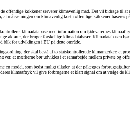
de offentlige køkkener serverer klimavenlig mad. Det vil bidrage til at 
 at målsætningen om klimavenlig kost i offentlige køkkener baseres på 
tatskontrolleret klimadatabase med information om fødevarernes klimaaft
ange aktører, der bruger forskellige klimadatabaser. Klimadatabasen bør
ed blik for udviklingen i EU på dette område.
ningsordning, der skal bestå af to statskontrollerede klimamærker: et
æver, at mærkerne bør udvikles i et samarbejde mellem private og offen
me en model, som bedst muligt tillader, at der pålægges forbrugsafgifter
deres klimaaftryk vil give forbrugerne et klart signal om at vælge de kl