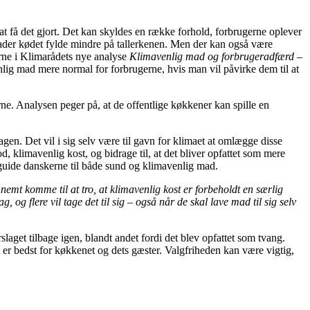
t få det gjort. Det kan skyldes en række forhold, forbrugerne oplever
r lader kødet fylde mindre på tallerkenen. Men der kan også være
erne i Klimarådets nye analyse
Klimavenlig mad og forbrugeradfærd –
enlig mad mere normal for forbrugerne, hvis man vil påvirke dem til at
ne. Analysen peger på, at de offentlige køkkener kan spille en
en. Det vil i sig selv være til gavn for klimaet at omlægge disse
, klimavenlig kost, og bidrage til, at det bliver opfattet som mere
at guide danskerne til både sund og klimavenlig mad.
nemt komme til at tro, at klimavenlig kost er forbeholdt en særlig
 og flere vil tage det til sig – også når de skal lave mad til sig selv
slaget tilbage igen, blandt andet fordi det blev opfattet som tvang.
er bedst for køkkenet og dets gæster. Valgfriheden kan være vigtig,