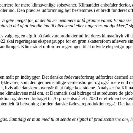
iere for mere klimavenlige spisevaner. Klimarådet anbefaler derfor, at
ler ind. Den præcise udformning bør bestemmes i et bredt funderet off
vi gøre meget for, at det bliver nemmere at få grønne vaner. Et mærke 
aturlig del af at handle ind til aftensmad eller ungernes madpakker
,” s
nes valg, og en afgift på fødevareprodukter ud fra deres klimaaftryk vil 
2022 skal regeringens ekspertgruppe for en grøn skattereform aflevere s
landbruget. Klimarådet opfordrer regeringen til at udvide ekspertgruppe
erden målt pr. indbygger. Det danske fødevareforbrug udfordrer dermed
fødevarer, som den gennemsnitlige verdensborger og også mere end det 
 hvis alle danskere overgår til at følge kostrådene. Analyser fra Klim
rne klimalovens mål om, at Danmark skal bidrage til at reducere de globa
uktion og derved bidraget til 70-procentsmålet i 2030 er effekten besked
tentielt få betydning for den danske fødevareproduktion også: Det kan 
sgas. Samtidig er man med til at sende et signal til producenterne om, 