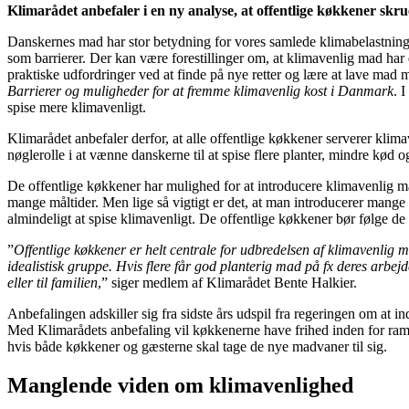
Klimarådet anbefaler i en ny analyse, at offentlige køkkener skru
Danskernes mad har stor betydning for vores samlede klimabelastning,
som barrierer. Der kan være forestillinger om, at klimavenlig mad har 
praktiske udfordringer ved at finde på nye retter og lære at lave mad
Barrierer og muligheder for at fremme klimavenlig kost i Danmark
. 
spise mere klimavenligt.
Klimarådet anbefaler derfor, at alle offentlige køkkener serverer kli
nøglerolle i at vænne danskerne til at spise flere planter, mindre kød 
De offentlige køkkener har mulighed for at introducere klimavenlig ma
mange måltider. Men lige så vigtigt er det, at man introducerer mange f
almindeligt at spise klimavenligt. De offentlige køkkener bør følge de 
”
Offentlige køkkener er helt centrale for udbredelsen af klimavenlig m
idealistisk gruppe. Hvis flere får god planterig mad på fx deres arbejde
eller til familien
,” siger medlem af Klimarådet Bente Halkier.
Anbefalingen adskiller sig fra sidste års udspil fra regeringen om at in
Med Klimarådets anbefaling vil køkkenerne have frihed inden for ramme
hvis både køkkener og gæsterne skal tage de nye madvaner til sig.
Manglende viden om klimavenlighed