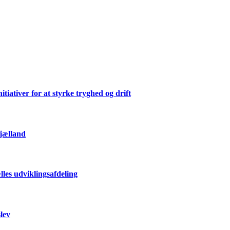
ativer for at styrke tryghed og drift
Sjælland
les udviklingsafdeling
lev