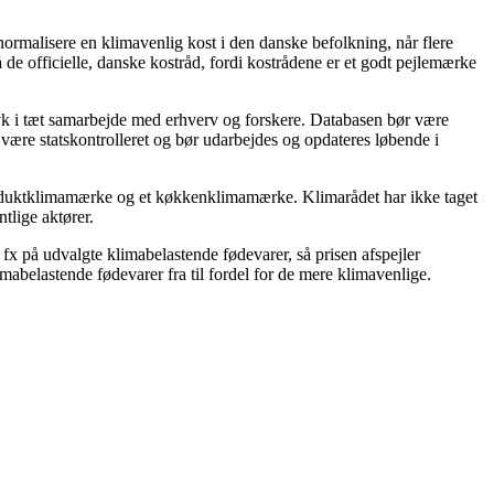
normalisere en klimavenlig kost i den danske befolkning, når flere
de officielle, danske kostråd, fordi kostrådene er et godt pejlemærke
ryk i tæt samarbejde med erhverv og forskere. Databasen bør være
 være statskontrolleret og bør udarbejdes og opdateres løbende i
 produktklimamærke og et køkkenklimamærke. Klimarådet har ikke taget
tlige aktører.
 fx på udvalgte klimabelastende fødevarer, så prisen afspejler
imabelastende fødevarer fra til fordel for de mere klimavenlige.