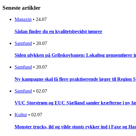
Seneste artikler
Magaxin
•
24.07
Sådan finder du en kvalitetsbevidst tømrer
Samfund
•
20.07
Siden ulykken på Gribskovbanen: Lokaltog gennemfører initi
Samfund
•
20.07
Ny kampagne skal få flere praktiserende læger til Region 
Samfund
•
02.07
VUC Storstrøm og EUC Sjælland samler kræfterne i ny fæl
Kultur
•
02.07
Monster trucks, ild og vilde stunts rykker ind i Faxe og Has