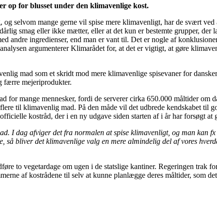
er op for blusset under den klimavenlige kost.
 og selvom mange gerne vil spise mere klimavenligt, har de svært ved a
dårlig smag eller ikke mætter, eller at det kun er bestemte grupper, de
 med andre ingredienser, end man er vant til. Det er nogle af konklusion
I analysen argumenterer Klimarådet for, at det er vigtigt, at gøre klimav
mavenlig mad som et skridt mod mere klimavenlige spisevaner for dansker
og færre mejeriprodukter.
d for mange mennesker, fordi de serverer cirka 650.000 måltider om dag
lere til klimavenlig mad. På den måde vil det udbrede kendskabet til god
officielle kostråd, der i en ny udgave siden starten af i år har forsøgt 
ad. I dag afviger det fra normalen at spise klimavenligt, og man kan fx 
, så bliver det klimavenlige valg en mere almindelig del af vores hverdag,
dføre to vegetardage om ugen i de statslige kantiner. Regeringen trak for
rne af kostrådene til selv at kunne planlægge deres måltider, som det 