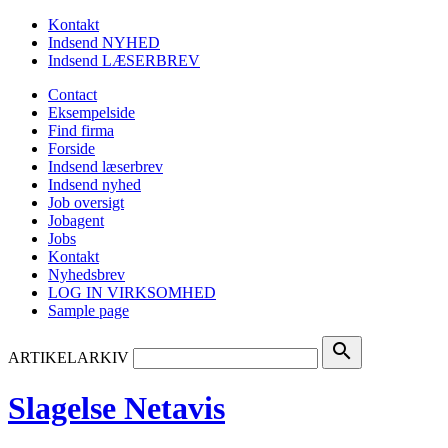
Kontakt
Indsend NYHED
Indsend LÆSERBREV
Contact
Eksempelside
Find firma
Forside
Indsend læserbrev
Indsend nyhed
Job oversigt
Jobagent
Jobs
Kontakt
Nyhedsbrev
LOG IN VIRKSOMHED
Sample page
search
ARTIKELARKIV
Slagelse Netavis