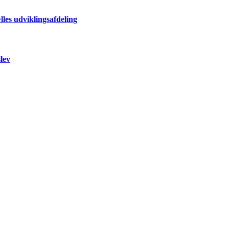
les udviklingsafdeling
lev