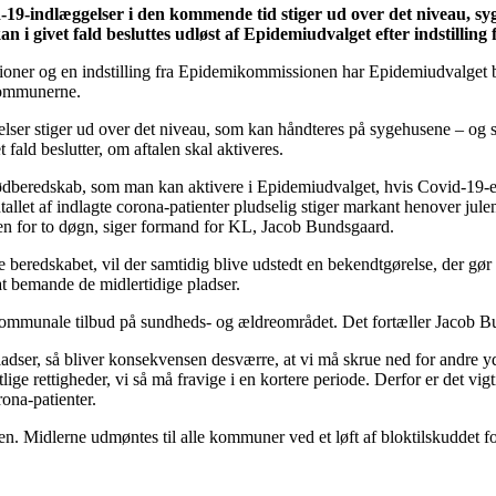
vid-19-indlæggelser i den kommende tid stiger ud over det niveau,
an i givet fald besluttes udløst af Epidemiudvalget efter indstilli
ner og en indstilling fra Epidemikommissionen har Epidemiudvalget be
 kommunerne.
lser stiger ud over det niveau, som kan håndteres på sygehusene – og sær
fald beslutter, om aftalen skal aktiveres.
nødberedskab, som man kan aktivere i Epidemiudvalget, hvis Covid-19-e
tallet af indlagte corona-patienter pludselig stiger markant henover julen
nden for to døgn, siger formand for KL, Jacob Bundsgaard.
 beredskabet, vil der samtidig blive udstedt en bekendtgørelse, der gør
at bemande de midlertidige pladser.
r kommunale tilbud på sundheds- og ældreområdet. Det fortæller Jacob 
ser, så bliver konsekvensen desværre, at vi må skrue ned for andre yde
ge rettigheder, vi så må fravige i en kortere periode. Derfor er det vigt
rona-patienter.
n. Midlerne udmøntes til alle kommuner ved et løft af bloktilskuddet f