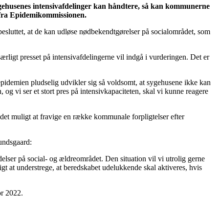
 sygehusenes intensivafdelinger kan håndtere, så kan kommunerne
ng fra Epidemikommissionen.
sluttet, at de kan udløse nødbekendtgørelser på socialområdet, som
ligt presset på intensivafdelingerne vil indgå i vurderingen. Det er
pidemien pludselig udvikler sig så voldsomt, at sygehusene ikke kan
, og vi ser et stort pres på intensivkapaciteten, skal vi kunne reagere
 det muligt at fravige en række kommunale forpligtelser efter
Bundsgaard:
lser på social- og ældreområdet. Den situation vil vi utrolig gerne
igt at understrege, at beredskabet udelukkende skal aktiveres, hvis
or 2022.