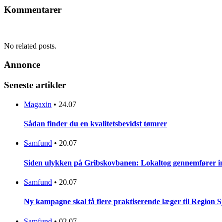
Kommentarer
No related posts.
Annonce
Seneste artikler
Magaxin
•
24.07
Sådan finder du en kvalitetsbevidst tømrer
Samfund
•
20.07
Siden ulykken på Gribskovbanen: Lokaltog gennemfører initi
Samfund
•
20.07
Ny kampagne skal få flere praktiserende læger til Region 
Samfund
•
02.07