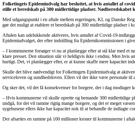
Folketingets Epidemiudvalg har besluttet, at hvis antallet af co
stille et beredskab på 300 midlertidige pladser. Nødberedskabet k
Med udgangspunkt i en aftale mellem regeringen, KL og Danske Regio
gør det muligt at etablere et beredskab på 300 midlertidige pladser i
Aftalen kan udelukkende aktiveres, hvis antallet af Covid-19-indlægge
Epidemiudvalget, der efter indstilling fra Epidemikommissionen i givet 
– I kommunerne forsøger vi nu at planlægge efter at stå klar med et 
klare presset. Den situation står vi heldigvis ikke i endnu. Men hvis an
hurtigt. Det, vi planlægger efter, er at kunne skaffe mere kapacitet i
Skulle det blive nødvendigt for Folketingets Epidemiudvalg at aktivere
serviceloven og sundhedsloven. Ellers vil der ikke være personale til 
Og sker det, vil det få konsekvenser for borgere, der i dag modtage
– Hvis kommunerne vil skulle oprette og bemande 300 midlertidige plad
undgå, for det vil ramme rigtig mange borgere, og det er meget væsentli
sygehusene ellers ikke har kapacitet nok til at behandle de indlagte co
Der afsættes en ramme på 100 millioner kroner til kommunerne i aftale