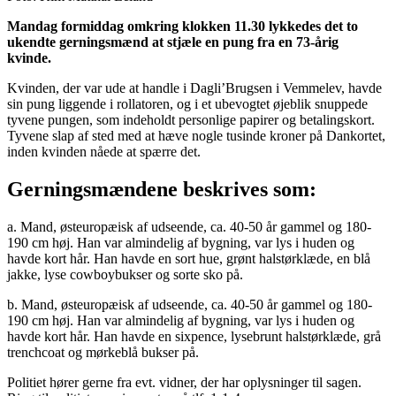
Mandag formiddag omkring klokken 11.30 lykkedes det to
ukendte gerningsmænd at stjæle en pung fra en 73-årig
kvinde.
Kvinden, der var ude at handle i Dagli’Brugsen i Vemmelev, havde
sin pung liggende i rollatoren, og i et ubevogtet øjeblik snuppede
tyvene pungen, som indeholdt personlige papirer og betalingskort.
Tyvene slap af sted med at hæve nogle tusinde kroner på Dankortet,
inden kvinden nåede at spærre det.
Gerningsmændene beskrives som:
a. Mand, østeuropæisk af udseende, ca. 40-50 år gammel og 180-
190 cm høj. Han var almindelig af bygning, var lys i huden og
havde kort hår. Han havde en sort hue, grønt halstørklæde, en blå
jakke, lyse cowboybukser og sorte sko på.
b. Mand, østeuropæisk af udseende, ca. 40-50 år gammel og 180-
190 cm høj. Han var almindelig af bygning, var lys i huden og
havde kort hår. Han havde en sixpence, lysebrunt halstørklæde, grå
trenchcoat og mørkeblå bukser på.
Politiet hører gerne fra evt. vidner, der har oplysninger til sagen.