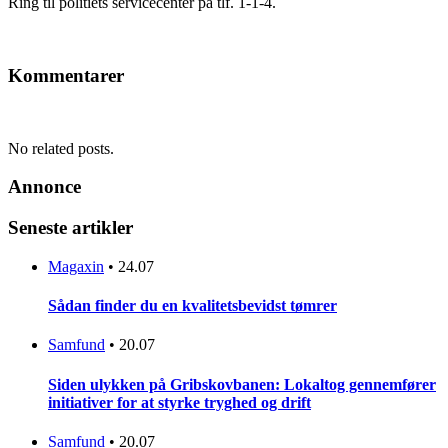
Ring til politiets servicecenter på tlf. 1-1-4.
Kommentarer
No related posts.
Annonce
Seneste artikler
Magaxin
•
24.07
Sådan finder du en kvalitetsbevidst tømrer
Samfund
•
20.07
Siden ulykken på Gribskovbanen: Lokaltog gennemfører
initiativer for at styrke tryghed og drift
Samfund
•
20.07