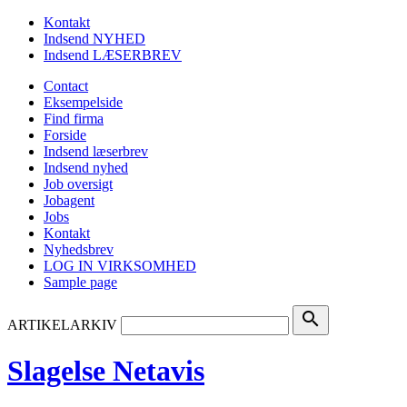
Kontakt
Indsend NYHED
Indsend LÆSERBREV
Contact
Eksempelside
Find firma
Forside
Indsend læserbrev
Indsend nyhed
Job oversigt
Jobagent
Jobs
Kontakt
Nyhedsbrev
LOG IN VIRKSOMHED
Sample page
search
ARTIKELARKIV
Slagelse Netavis