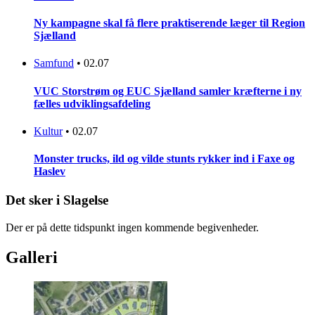
Ny kampagne skal få flere praktiserende læger til Region
Sjælland
Samfund
•
02.07
VUC Storstrøm og EUC Sjælland samler kræfterne i ny
fælles udviklingsafdeling
Kultur
•
02.07
Monster trucks, ild og vilde stunts rykker ind i Faxe og
Haslev
Det sker i Slagelse
Der er på dette tidspunkt ingen kommende begivenheder.
Galleri