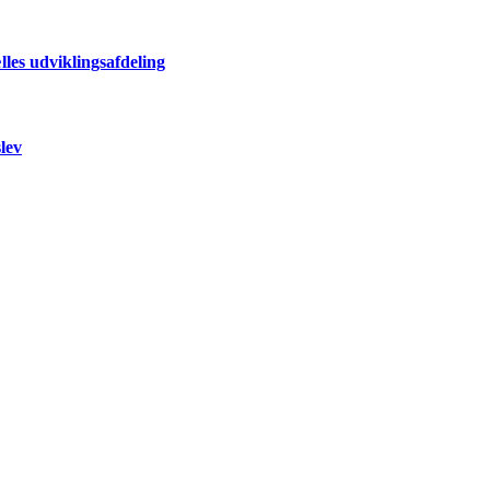
les udviklingsafdeling
lev