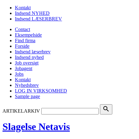
Kontakt
Indsend NYHED
Indsend LÆSERBREV
Contact
Eksempelside
Find firma
Forside
Indsend læserbrev
Indsend nyhed
Job oversigt
Jobagent
Jobs
Kontakt
Nyhedsbrev
LOG IN VIRKSOMHED
Sample page
search
ARTIKELARKIV
Slagelse Netavis