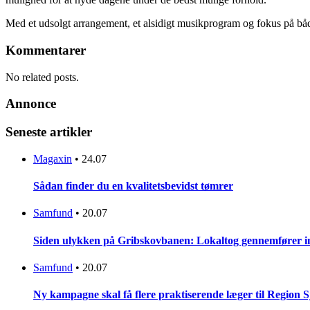
Med et udsolgt arrangement, et alsidigt musikprogram og fokus på båd
Kommentarer
No related posts.
Annonce
Seneste artikler
Magaxin
•
24.07
Sådan finder du en kvalitetsbevidst tømrer
Samfund
•
20.07
Siden ulykken på Gribskovbanen: Lokaltog gennemfører initi
Samfund
•
20.07
Ny kampagne skal få flere praktiserende læger til Region 