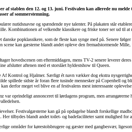
 af stablen den 12. og 13. juni. Festivalen kan allerede nu melde t
masser af sommerstemning.
pulære nutidsnavne og spændende nye talenter. På plakaten står etabl
 Kombinationen af velkendte klassikere og friske toner ser ud til at
t danske popklassikere, som de fleste kan synge med på. Senere følger
 scene kan gæsterne blandt andet opleve den fremadstormende Mille, in
dtager hovedscenen om eftermiddagen, mens TV-2 senere leverer deres v
ine afslutter aftenen med et storslået hyldestshow til Queen.
f Kontrol og Hjalmer. Særligt ét navn vækker dog ekstra nysgerrighed.
 spillede sidste år foran flere tusinde mennesker på Copenhell og bliv
kan derfor meget vel blive en af festivalens mest interessante oplevelse
var oprindeligt annonceret til lørdagens program, men arrangørerne ha
alledelsen.
ser. Festivalgæsterne kan gå på opdagelse blandt forskellige madboder 
. Her tilbydes blandt andet toilet- og badefaciliteter samt mulighed fo
rlige områder for kørestolsbrugere og gæster med gangbesvær, ligesom han