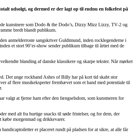
otalt udsolgt, og dermed er der lagt op til endnu en folkefest på
erede kunstnere som Dodo & the Dodo’s, Dizzy Mizz Lizzy, TV-2 og
 ramme bredt blandt publikum.
 den anmelderroste sangskriver Guldimund, inden rocklegenderne i
den et stort 90’er-show sender publikum tilbage til årtiet med de
elkendte blanding af danske klassikere og skarpe tekster. Når mørket
 Det unge rockband Ashes of Billy har på kort tid skabt stor
er af flere musikeksperter fremhævet som et band med potentiale til
r.
r valgt at fjerne ham efter den fængselsdom, som kunstneren for
med alt fra hurtige snacks til søde fristelser, og for dem, der
r at købe morgenmad og drikkevarer.
dicaptoiletter er placeret rundt på pladsen for at sikre, at alle får