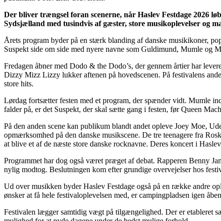
Der bliver trængsel foran scenerne, når Haslev Festdage 2026 løber
Sydsjælland med tusindvis af gæster, store musikoplevelser og 
Årets program byder på en stærk blanding af danske musikikoner, po
Suspekt side om side med nyere navne som Guldimund, Mumle og Mille.
Fredagen åbner med Dodo & the Dodo’s, der gennem årtier har levere
Dizzy Mizz Lizzy lukker aftenen på hovedscenen. På festivalens anden
store hits.
Lørdag fortsætter festen med et program, der spænder vidt. Mumle in
falder på, er det Suspekt, der skal sætte gang i festen, før Queen Mach
På den anden scene kan publikum blandt andet opleve Joey Moe, Ude A
opmærksomhed på den danske musikscene. De tre teenagere fra Roskilde
at blive et af de næste store danske rocknavne. Deres koncert i Haslev 
Programmet har dog også været præget af debat. Rapperen Benny Jamz 
nylig modtog. Beslutningen kom efter grundige overvejelser hos festiv
Ud over musikken byder Haslev Festdage også på en række andre oplevel
ønsker at få hele festivaloplevelsen med, er campingpladsen igen åben
Festivalen lægger samtidig vægt på tilgængelighed. Der er etableret sæ
mulighed for at nyde dagene under de bedst mulige forhold.