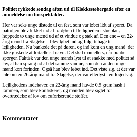
Politiet rykkede søndag aften ud til Klokkestøbergade efter en
anmeldelse om husspektakler.
Her var seks unge tilstede til en fest, som var løbet lidt af sporet. Da
patruljen blev lukket ind af fordøren til lejligheden i stueplan,
hoppede to unge mænd ud af et vindue og stak af. Den ene – en 22-
årig mand fra Slagelse – blev løbet ind og fulgt tilbage til
lejligheden. Nu bankede det på døren, og ind kom en ung mand, der
ikke ønskede at fortælle sit navn. Det skal man ellers, når politiet
spørger. Faktisk var den unge mands lyst til at snakke med politiet så
lav, at han sprang ud af det samme vindue, som den anden unge
mand kort forinden. Også han blev løbet ind. Det viste sig, at der var
tale om en 26-årig mand fra Slagelse, der var efterlyst i en fogedsag.
Lejlighedens indehaver, en 22-årig mand havde 0,5 gram hash i
lommen, som blev konfiskeret, og manden blev sigtet for
overtrædelse af lov om euforiserende stoffer.
Kommentarer