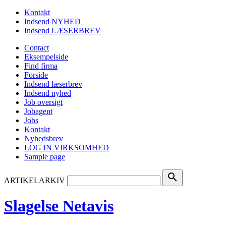
Kontakt
Indsend NYHED
Indsend LÆSERBREV
Contact
Eksempelside
Find firma
Forside
Indsend læserbrev
Indsend nyhed
Job oversigt
Jobagent
Jobs
Kontakt
Nyhedsbrev
LOG IN VIRKSOMHED
Sample page
search
ARTIKELARKIV
Slagelse Netavis