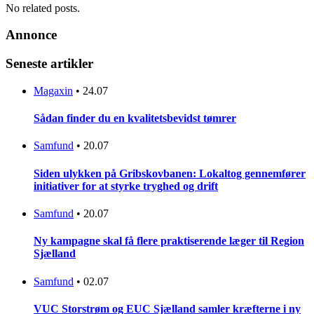
No related posts.
Annonce
Seneste artikler
Magaxin
•
24.07
Sådan finder du en kvalitetsbevidst tømrer
Samfund
•
20.07
Siden ulykken på Gribskovbanen: Lokaltog gennemfører
initiativer for at styrke tryghed og drift
Samfund
•
20.07
Ny kampagne skal få flere praktiserende læger til Region
Sjælland
Samfund
•
02.07
VUC Storstrøm og EUC Sjælland samler kræfterne i ny