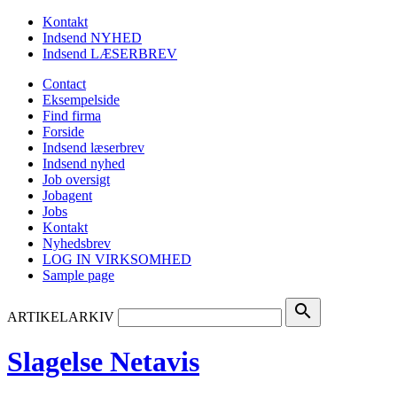
Kontakt
Indsend NYHED
Indsend LÆSERBREV
Contact
Eksempelside
Find firma
Forside
Indsend læserbrev
Indsend nyhed
Job oversigt
Jobagent
Jobs
Kontakt
Nyhedsbrev
LOG IN VIRKSOMHED
Sample page
search
ARTIKELARKIV
Slagelse Netavis