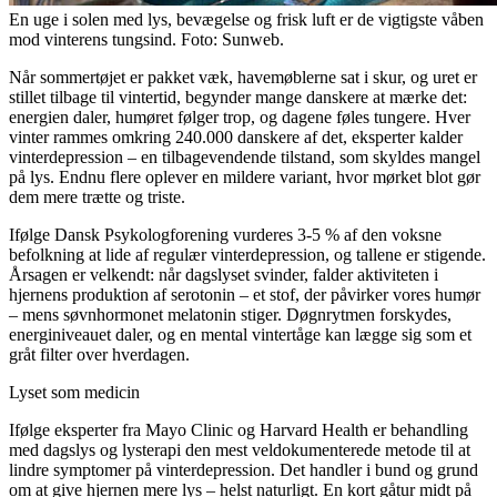
En uge i solen med lys, bevægelse og frisk luft er de vigtigste våben
mod vinterens tungsind. Foto: Sunweb.
Når sommertøjet er pakket væk, havemøblerne sat i skur, og uret er
stillet tilbage til vintertid, begynder mange danskere at mærke det:
energien daler, humøret følger trop, og dagene føles tungere. Hver
vinter rammes omkring 240.000 danskere af det, eksperter kalder
vinterdepression – en tilbagevendende tilstand, som skyldes mangel
på lys. Endnu flere oplever en mildere variant, hvor mørket blot gør
dem mere trætte og triste.
Ifølge Dansk Psykologforening vurderes 3-5 % af den voksne
befolkning at lide af regulær vinterdepression, og tallene er stigende.
Årsagen er velkendt: når dagslyset svinder, falder aktiviteten i
hjernens produktion af serotonin – et stof, der påvirker vores humør
– mens søvnhormonet melatonin stiger. Døgnrytmen forskydes,
energiniveauet daler, og en mental vintertåge kan lægge sig som et
gråt filter over hverdagen.
Lyset som medicin
Ifølge eksperter fra Mayo Clinic og Harvard Health er behandling
med dagslys og lysterapi den mest veldokumenterede metode til at
lindre symptomer på vinterdepression. Det handler i bund og grund
om at give hjernen mere lys – helst naturligt. En kort gåtur midt på