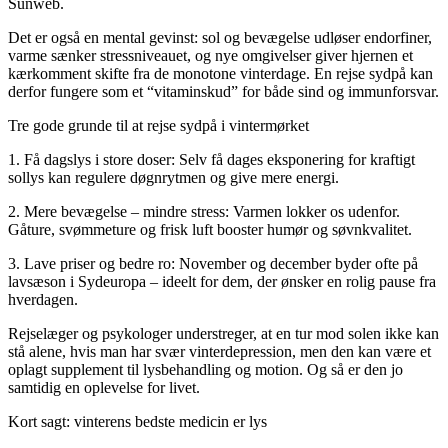
Sunweb.
Det er også en mental gevinst: sol og bevægelse udløser endorfiner,
varme sænker stressniveauet, og nye omgivelser giver hjernen et
kærkomment skifte fra de monotone vinterdage. En rejse sydpå kan
derfor fungere som et “vitaminskud” for både sind og immunforsvar.
Tre gode grunde til at rejse sydpå i vintermørket
1. Få dagslys i store doser: Selv få dages eksponering for kraftigt
sollys kan regulere døgnrytmen og give mere energi.
2. Mere bevægelse – mindre stress: Varmen lokker os udenfor.
Gåture, svømmeture og frisk luft booster humør og søvnkvalitet.
3. Lave priser og bedre ro: November og december byder ofte på
lavsæson i Sydeuropa – ideelt for dem, der ønsker en rolig pause fra
hverdagen.
Rejselæger og psykologer understreger, at en tur mod solen ikke kan
stå alene, hvis man har svær vinterdepression, men den kan være et
oplagt supplement til lysbehandling og motion. Og så er den jo
samtidig en oplevelse for livet.
Kort sagt: vinterens bedste medicin er lys