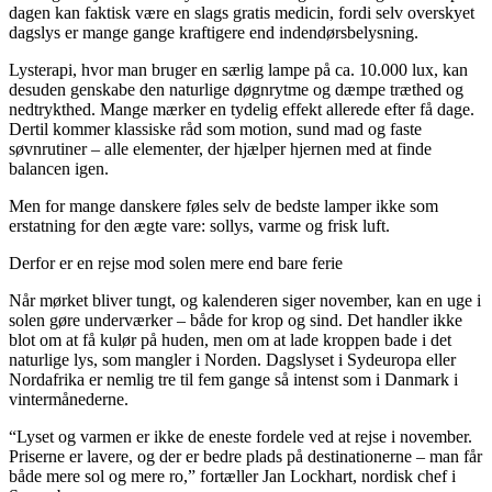
dagen kan faktisk være en slags gratis medicin, fordi selv overskyet
dagslys er mange gange kraftigere end indendørsbelysning.
Lysterapi, hvor man bruger en særlig lampe på ca. 10.000 lux, kan
desuden genskabe den naturlige døgnrytme og dæmpe træthed og
nedtrykthed. Mange mærker en tydelig effekt allerede efter få dage.
Dertil kommer klassiske råd som motion, sund mad og faste
søvnrutiner – alle elementer, der hjælper hjernen med at finde
balancen igen.
Men for mange danskere føles selv de bedste lamper ikke som
erstatning for den ægte vare: sollys, varme og frisk luft.
Derfor er en rejse mod solen mere end bare ferie
Når mørket bliver tungt, og kalenderen siger november, kan en uge i
solen gøre underværker – både for krop og sind. Det handler ikke
blot om at få kulør på huden, men om at lade kroppen bade i det
naturlige lys, som mangler i Norden. Dagslyset i Sydeuropa eller
Nordafrika er nemlig tre til fem gange så intenst som i Danmark i
vintermånederne.
“Lyset og varmen er ikke de eneste fordele ved at rejse i november.
Priserne er lavere, og der er bedre plads på destinationerne – man får
både mere sol og mere ro,” fortæller Jan Lockhart, nordisk chef i