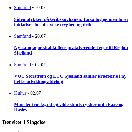
Samfund
•
20.07
Siden ulykken på Gribskovbanen: Lokaltog gennemfører
initiativer for at styrke tryghed og drift
Samfund
•
20.07
Ny kampagne skal få flere praktiserende læger til Region
Sjælland
Samfund
•
02.07
VUC Storstrøm og EUC Sjælland samler kræfterne i ny
fælles udviklingsafdeling
Kultur
•
02.07
Monster trucks, ild og vilde stunts rykker ind i Faxe og
Haslev
Det sker i Slagelse