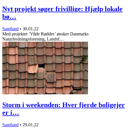
Nyt projekt søger frivillige: Hjælp lokale
bø…
Samfund
•
30.01.22
Med projektet ’Vilde Rødder’ ønsker Danmarks
Naturfredningsforening, Landsf…
Storm i weekenden: Hver fjerde boligejer
er i…
Samfund
•
29.01.22