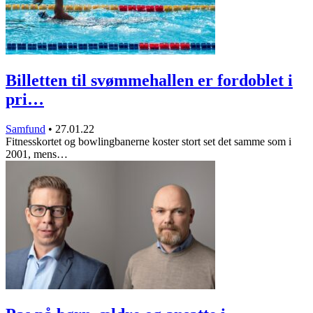
Billetten til svømmehallen er fordoblet i
pri…
Samfund
•
27.01.22
Fitnesskortet og bowlingbanerne koster stort set det samme som i
2001, mens…