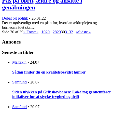
Pas på børn, ældre og ansatte i
genåbningen
Debat og politik
•
26.01.22
Det er nødvendigt med en plan for, hvordan ældreplejen og
børneområdet skal…
Side 30 af 39
« Første
«
...
10
20
...
28
29
30
31
32
...
»
Sidste »
Annonce
Seneste artikler
Magaxin
•
24.07
Sådan finder du en kvalitetsbevidst tømrer
Samfund
•
20.07
Siden ulykken på Gribskovbanen: Lokaltog gennemfører
initiativer for at styrke tryghed og drift
Samfund
•
20.07