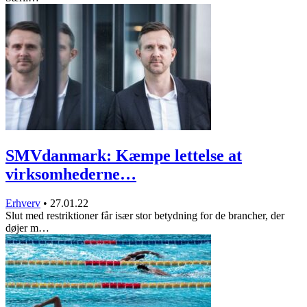
SMVdanmark: Kæmpe lettelse at
virksomhederne…
Erhverv
•
27.01.22
Slut med restriktioner får især stor betydning for de brancher, der
døjer m…