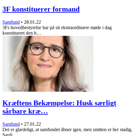
3F konstituerer formand
Samfund
•
28.01.22
3Fs hovedbestyrelse har på sit ekstraordinære møde i dag
konstitueret den h…
Kræftens Bekæmpelse: Husk særligt
sårbare kræ…
Samfund
•
27.01.22
Det er glædeligt, at samfundet åbner igen, men smitten er her stadig.
Særli…