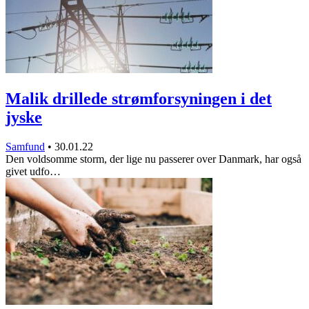
Malik drillede strømforsyningen i det
jyske
Samfund
•
30.01.22
Den voldsomme storm, der lige nu passerer over Danmark, har også
givet udfo…