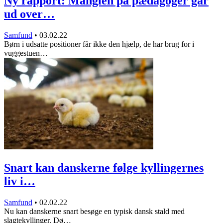
Ny rapport: Manglen på pædagoger går
ud over…
Samfund
•
03.02.22
Børn i udsatte positioner får ikke den hjælp, de har brug for i
vuggestuen…
Snart kan danskerne følge kyllingernes
liv i…
Samfund
•
02.02.22
Nu kan danskerne snart besøge en typisk dansk stald med
slagtekyllinger. Dø…