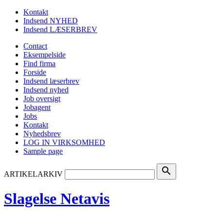
Kontakt
Indsend NYHED
Indsend LÆSERBREV
Contact
Eksempelside
Find firma
Forside
Indsend læserbrev
Indsend nyhed
Job oversigt
Jobagent
Jobs
Kontakt
Nyhedsbrev
LOG IN VIRKSOMHED
Sample page
search
ARTIKELARKIV
Slagelse Netavis