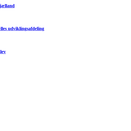
Sjælland
les udviklingsafdeling
lev