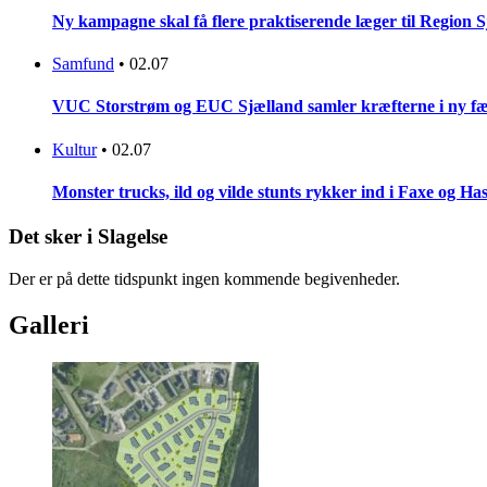
Ny kampagne skal få flere praktiserende læger til Region 
Samfund
•
02.07
VUC Storstrøm og EUC Sjælland samler kræfterne i ny fæl
Kultur
•
02.07
Monster trucks, ild og vilde stunts rykker ind i Faxe og Has
Det sker i Slagelse
Der er på dette tidspunkt ingen kommende begivenheder.
Galleri