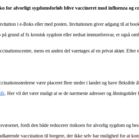
o for alvorligt sygdomsforløb blive vaccineret mod influenza og cov
itation i e-Boks eller med posten. Invitationen giver adgang til at book
øb på grund af fx kronisk sygdom eller nedsat immunforsvar, er også omf
vaccinationscentre, mens en anden del varetages af en privat aktør. Efter
ccinationsstederne være placeret flere steder i landet og have fleksible å
.dk
. Her vil det være muligt at se de nærmeste adresser og åbningstide
svæsenet, fordi den både reducerer risikoen for alvorlig sygdom og bes
dkørende vaccination til borgere, der ikke selv har mulighed for at kom