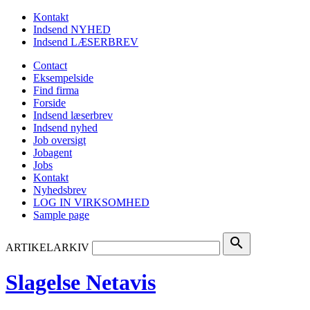
Kontakt
Indsend NYHED
Indsend LÆSERBREV
Contact
Eksempelside
Find firma
Forside
Indsend læserbrev
Indsend nyhed
Job oversigt
Jobagent
Jobs
Kontakt
Nyhedsbrev
LOG IN VIRKSOMHED
Sample page
search
ARTIKELARKIV
Slagelse Netavis