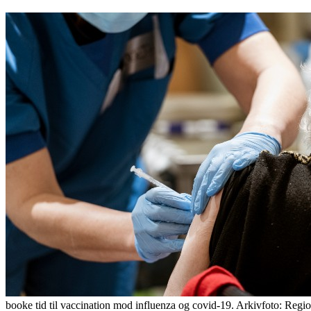
booke tid til vaccination mod influenza og covid-19. Arkivfoto: Regio