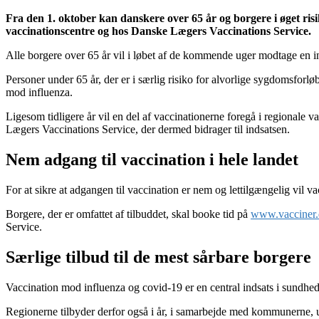
Fra den 1. oktober kan danskere over 65 år og borgere i øget risik
vaccinationscentre og hos Danske Lægers Vaccinations Service.
Alle borgere over 65 år vil i løbet af de kommende uger modtage en inv
Personer under 65 år, der er i særlig risiko for alvorlige sygdomsforl
mod influenza.
Ligesom tidligere år vil en del af vaccinationerne foregå i regionale 
Lægers Vaccinations Service, der dermed bidrager til indsatsen.
Nem adgang til vaccination i hele landet
For at sikre at adgangen til vaccination er nem og lettilgængelig vil va
Borgere, der er omfattet af tilbuddet, skal booke tid på
www.vacciner
Service.
Særlige tilbud til de mest sårbare borgere
Vaccination mod influenza og covid-19 er en central indsats i sundhed
Regionerne tilbyder derfor også i år, i samarbejde med kommunerne, u