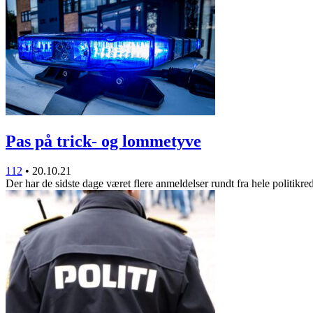
Pas på trick- og lommetyve
112
•
20.10.21
Der har de sidste dage været flere anmeldelser rundt fra hele politik