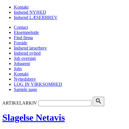
Kontakt
Indsend NYHED
Indsend LÆSERBREV
Contact
Eksempelside
Find firma
Forside
Indsend læserbrev
Indsend nyhed
Job oversigt
Jobagent
Jobs
Kontakt
Nyhedsbrev
LOG IN VIRKSOMHED
Sample page
search
ARTIKELARKIV
Slagelse Netavis