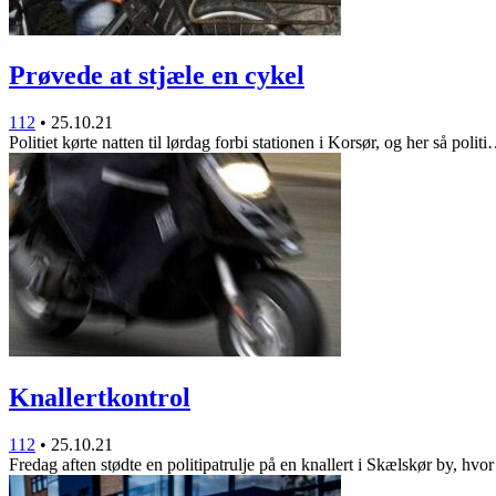
Prøvede at stjæle en cykel
112
•
25.10.21
Politiet kørte natten til lørdag forbi stationen i Korsør, og her så polit
Knallertkontrol
112
•
25.10.21
Fredag aften stødte en politipatrulje på en knallert i Skælskør by, hv