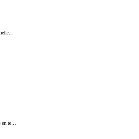
 melle…
le en te…